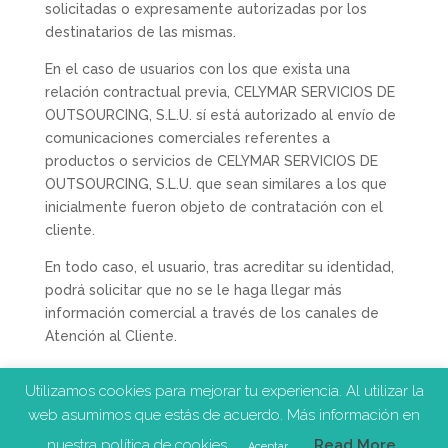
solicitadas o expresamente autorizadas por los
destinatarios de las mismas.
En el caso de usuarios con los que exista una
relación contractual previa, CELYMAR SERVICIOS DE
OUTSOURCING, S.L.U. sí está autorizado al envío de
comunicaciones comerciales referentes a
productos o servicios de CELYMAR SERVICIOS DE
OUTSOURCING, S.L.U. que sean similares a los que
inicialmente fueron objeto de contratación con el
cliente.
En todo caso, el usuario, tras acreditar su identidad,
podrá solicitar que no se le haga llegar más
información comercial a través de los canales de
Atención al Cliente.
© 2020 Cleaning Service.
Web desarrollada
Utilizamos cookies para mejorar tu experiencia. Al utilizar la
por
coMsentido.
|
Aviso legal
|
Política de
web asumimos que estás de acuerdo. Más información en
privacidad
|
Política de cookies
nuestra política de cookies
Read More
Aceptar